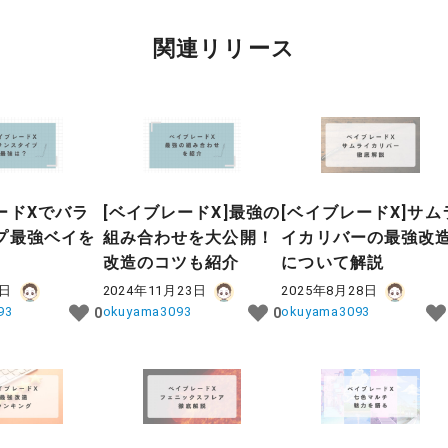
関連リリース
ードXでバラ
[ベイブレードX]最強の
[ベイブレードX]サム
プ最強ベイを
組み合わせを大公開！
イカリバーの最強改
改造のコツも紹介
について解説
1日
2024年11月23日
2025年8月28日
93
okuyama3093
okuyama3093
0
0