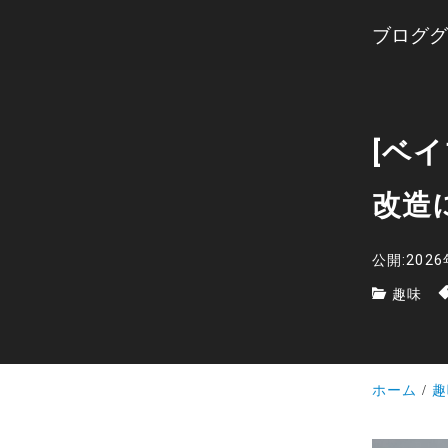
ブロググ
[ベ
改造
公開:202
趣味
ホーム
趣