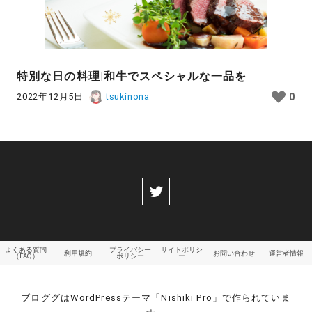
特別な日の料理|和牛でスペシャルな一品を
2022年12月5日
tsukinona
0
よくある質問
プライバシー
サイトポリシ
利用規約
お問い合わせ
運営者情報
（FAQ）
ポリシー
ー
ブロググはWordPressテーマ「Nishiki Pro」で作られていま