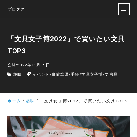
ブロググ
「文具女子博2022」で買いたい文具
TOP3
公開:2022年11月19日
趣味
イベント
/
事前準備
/
手帳
/
文具女子博
/
文房具
ホーム
趣味
「文具女子博2022」で買いたい文具TOP3