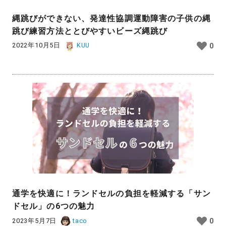
縄跳びができない、発達性協調運動障害の子供の縄
跳び練習方法ととびやすいビーズ縄跳び
2022年10月5日
KUU
0
通学を快適に！ランドセルの負担を軽減する「サン
ドセル」の6つの魅力
2023年5月7日
taco
0