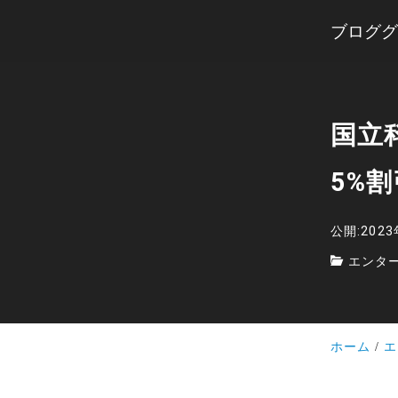
ブロググ
国立
5%
公開:202
エンタ
ホーム
エ