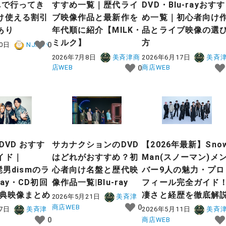
れで行ってき
すすめ一覧｜歴代ライ
DVD・Blu-rayおすす
け使える割引
ブ映像作品と最新作を
め一覧｜初心者向け
あり
年代順に紹介【MILK・
品とライブ映像の選
ミルク】
方
30日
NJパパ
0
2026年7月8日
美斉津商
2026年6月17日
美斉
店WEB
商店WEB
0
DVD おすす
サカナクションのDVD
【2026年最新】Sno
イド｜
はどれがおすすめ？初
Man(スノーマン)メ
al髭男dismのラ
心者向け名盤と歴代映
バー9人の魅力・プロ
ray・CD初回
像作品一覧|Blu-ray
フィール完全ガイド
特典映像まとめ
凄さと経歴を徹底解
2026年5月21日
美斉津
商店WEB
0
27日
美斉津
2026年5月11日
美斉
商店WEB
0