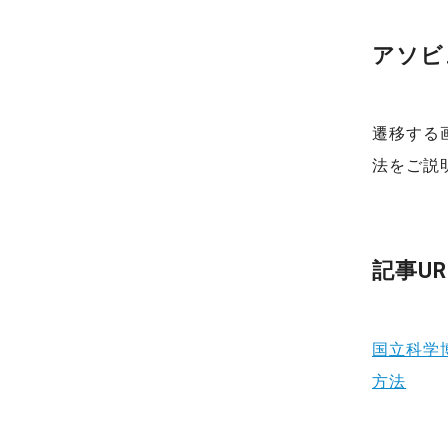
アソビ
遷移する
法をご説
記事UR
国立科学
方法