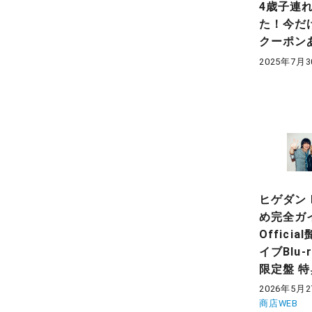
4歳子連
た！今だ
クーポン
2025年7月
ヒゲダン 
め完全ガ
Offici
イブBlu-
限定盤 
2026年5月
商店WEB