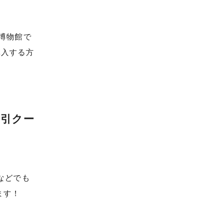
博物館で
購入する方
割引クー
トなどでも
ます！