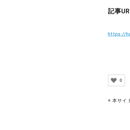
記事UR
https://
0
※ 本サ