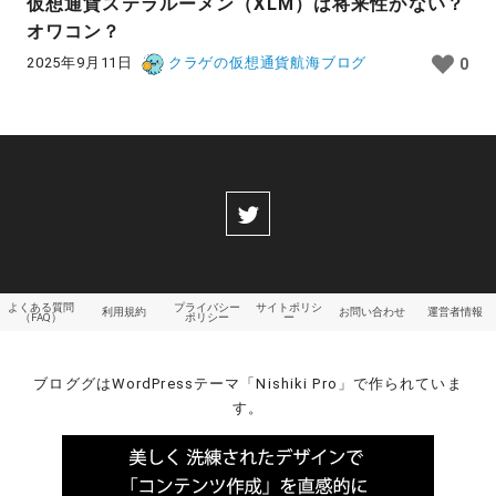
仮想通貨ステラルーメン（XLM）は将来性がない？
オワコン？
2025年9月11日
クラゲの仮想通貨航海ブログ
0
よくある質問
プライバシー
サイトポリシ
利用規約
お問い合わせ
運営者情報
（FAQ）
ポリシー
ー
ブロググはWordPressテーマ「Nishiki Pro」で作られていま
す。