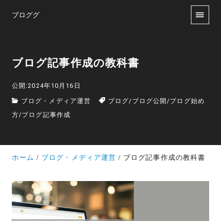
ブロググ
ブログ記事作成の教科書
公開:2024年10月16日
ブログ・メディア運営
ブログ
/
ブログ公開
/
ブログ始め
方
/
ブログ記事作成
ホーム
ブログ・メディア運営
ブログ記事作成の教科書