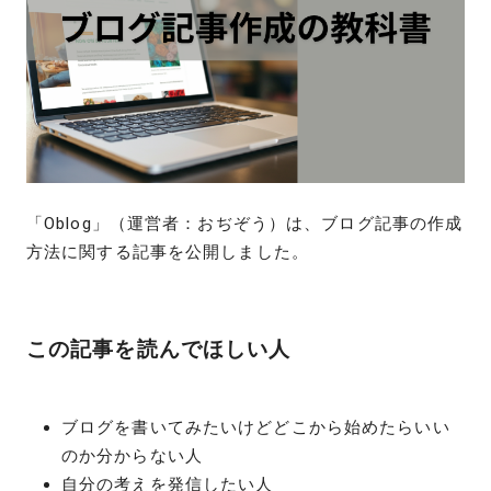
「Oblog」（運営者：おぢぞう）は、ブログ記事の作成
方法に関する記事を公開しました。
この記事を読んでほしい人
ブログを書いてみたいけどどこから始めたらいい
のか分からない人
自分の考えを発信したい人