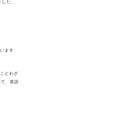
ました。
ています
のことわざ
いて、英語