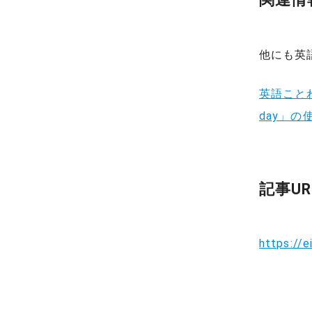
他にも英
英語ことわざ
day」
記事UR
https://