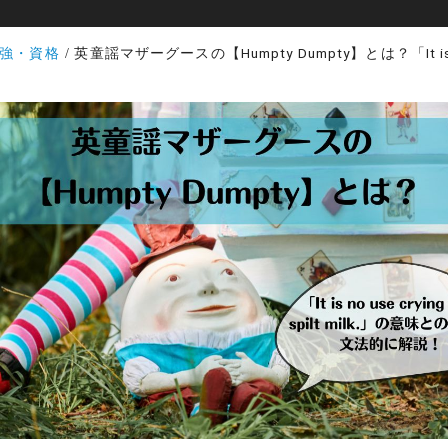
強・資格
英童謡マザーグースの【Humpty Dumpty】とは？「It is no use crying over spilt milk.」の意味