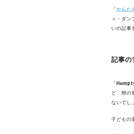
「
かんた
ィ・ダンプティ
いの記事
記事の
「
Hump
ど、卵の
ないでし
子どもの童