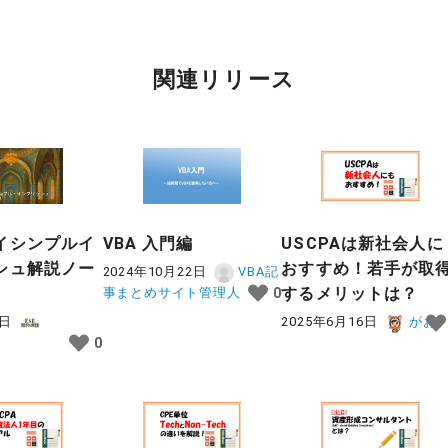
関連リリース
イシンプルイ
VBA 入門編
USCPAは新社会人に
シュ解説ノー
おすすめ！若手が取
2024年10月22日
VBA記
）
するメリットは？
事まとめサイト管理人
0
2日
2025年6月16日
がお
0