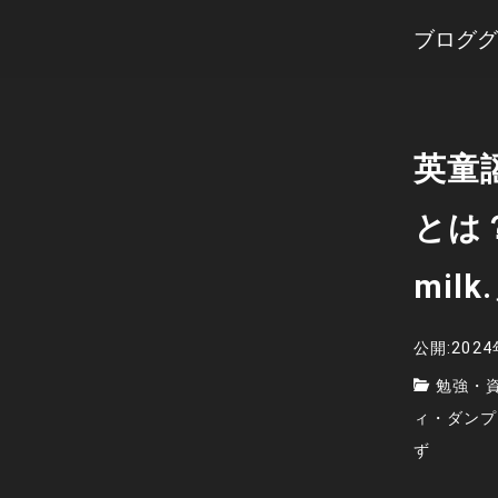
ブロググ
英童謡
とは？「
mi
公開:202
勉強・
ィ・ダンプ
ず