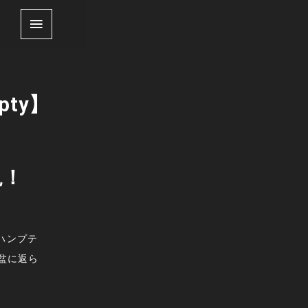
pty】
説！
ハンプテ
盆に返ら