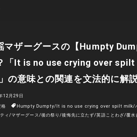
マザーグースの【Humpty Dum
It is no use crying over spilt
lk.」の意味との関連を文法的に解
4年12月29日
資格
Humpty Dumpty
/
It is no use crying over spilt milk
/
ティ
/
マザーグース
/
後の祭り
/
後悔先に立たず
/
英語ことわざ
/
覆水