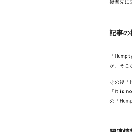
後悔先に
記事の
「Hump
が、そこ
その後「H
「
It is n
の「Hum
関連情