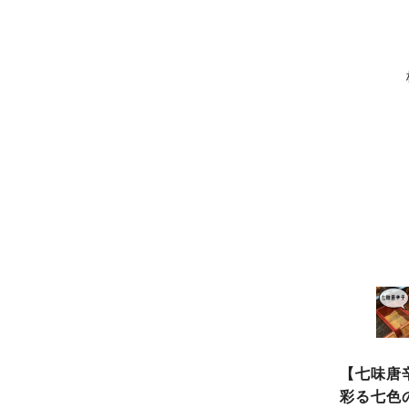
【七味唐
彩る七色