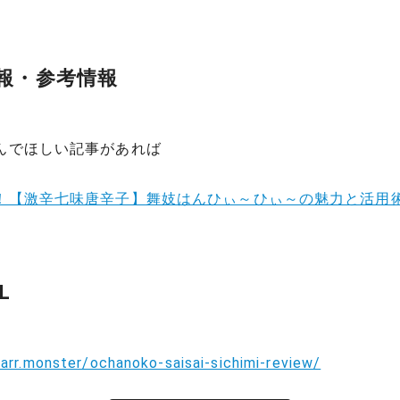
報・参考情報
んでほしい記事があれば
！【激辛七味唐辛子】舞妓はんひぃ～ひぃ～の魅力と活用
L
arr.monster/ochanoko-saisai-sichimi-review/