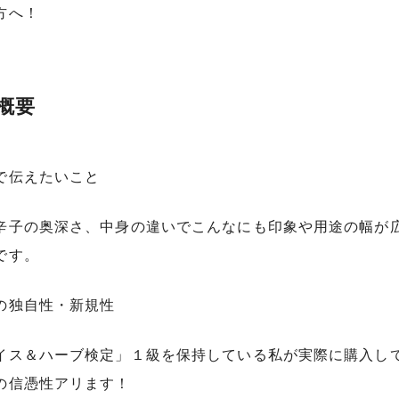
方へ！
概要
で伝えたいこと
辛子の奥深さ、中身の違いでこんなにも印象や用途の幅が
です。
の独自性・新規性
イス＆ハーブ検定」１級を保持している私が実際に購入し
の信憑性アリます！