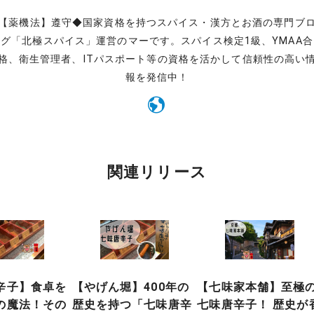
【薬機法】遵守◆国家資格を持つスパイス・漢方とお酒の専門ブ
グ「北極スパイス」運営のマーです。スパイス検定1級、YMAA合
格、衛生管理者、ITパスポート等の資格を活かして信頼性の高い
報を発信中！
関連リリース
辛子】食卓を
【やげん堀】400年の
【七味家本舗】至極
の魔法！その
歴史を持つ「七味唐辛
七味唐辛子！ 歴史が