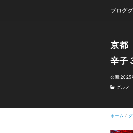
ブロググ
京都
辛子
公開:202
グルメ
ホーム
グ