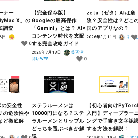
ーナー
【完全保存版】
zeta（ゼタ）AIは危
MyMac X」の
Googleの最高傑作
険？安全性は？どこ
底調査
「Gemini」とは？ AI×
国のアプリなの？
コンテンツ時代を支配
16日
2026年3月11日
りー
する完全攻略ガイド
0
2026年7月18日
美斉津
商店WEB
0
LKの安全性
ステラルーメンは
【初心者向けPyTorc
リの危険性や
10000円になる？ステ
入門】ディープラー
など徹底解
ラルーメンとリップル
ングで手書き文字認
どっちを選ぶべきか解
する方法を解説！
説
10日
りーこ
2025年5月19日
よす
0