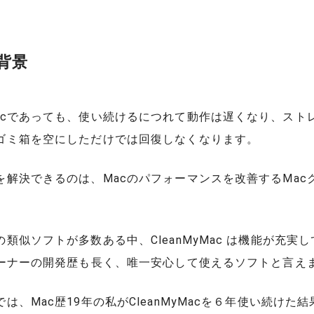
背景
acであっても、使い続けるにつれて動作は遅くなり、スト
ゴミ箱を空にしただけでは回復しなくなります。
を解決できるのは、Macのパフォーマンスを改善するMac
類似ソフトが多数ある中、CleanMyMac は機能が充実
リーナーの開発歴も長く、唯一安心して使えるソフトと言え
は、Mac歴19年の私がCleanMyMacを６年使い続けた