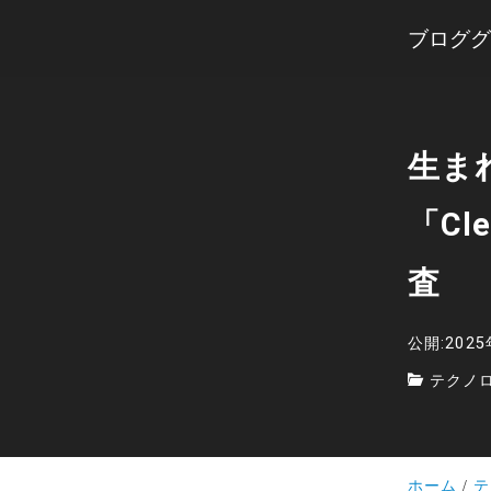
ブロググ
生ま
「Cl
査
公開:202
テクノ
ホーム
テ