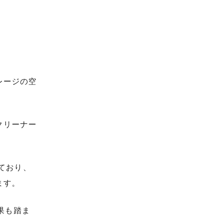
レージの空
クリーナー
しており、
ます。
結果も踏ま