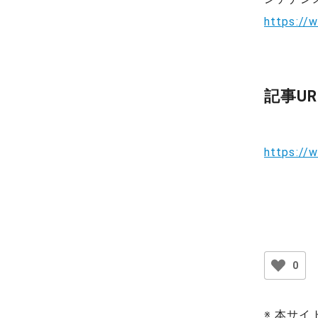
https://
記事UR
https://
0
※ 本サ