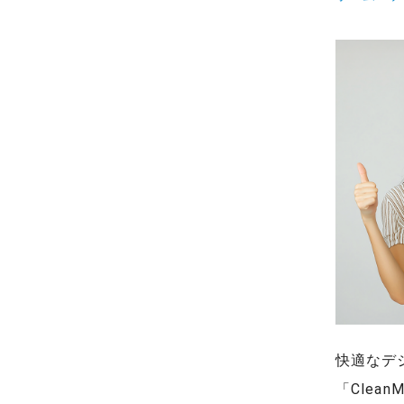
快適なデジ
「Clea