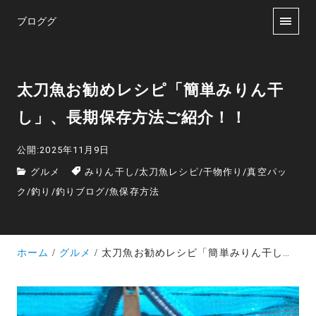
ブロググ
太刀魚お勧めレシピ「簡単みりん干
し」、長期保存方法ご紹介！！
公開:2025年11月9日
グルメ
みりん干し
/
太刀魚レシピ
/
干物作り
/
真空パッ
ク
/
釣り
/
釣りブログ
/
魚保存方法
ホーム
グルメ
太刀魚お勧めレシピ「簡単みりん干し」、長期保存方法ご紹介！！