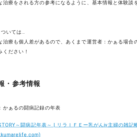
な治療をされる方の参考になるように、基本情報と体験談
については…
な治療も個人差があるので、あくまで運営者：かぁる場合
みください！
報・参考情報
：かぁるの闘病記録の年表
STORY～闘病記年表～ | リラＩＦＥー乳がんⅳ主婦の雑記
akkumarelife.com)