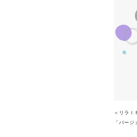
＜リラＩ
「パージ