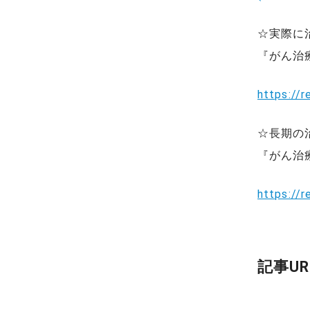
☆実際に
『がん治
https://
☆長期の
『がん治
https://
記事UR