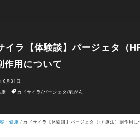
サイラ【体験談】パージェタ（H
副作用について
2年8月31日
健康
カドサイラ
/
パージェタ
/
乳がん
容・健康
カドサイラ【体験談】パージェタ（HP療法）副作用に