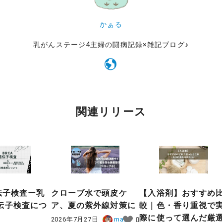
かぁる
乳がんステージ4主婦の闘病記録×雑記ブログ♪
関連リリース
伝子検査ー乳
クローブ水で頭皮ケ
【入浴剤】おすすめ
伝子検査につ
ア、夏の紫外線対策に
較｜色・香り重視で
際に使って選んだ厳
2026年7月27日
marr
0