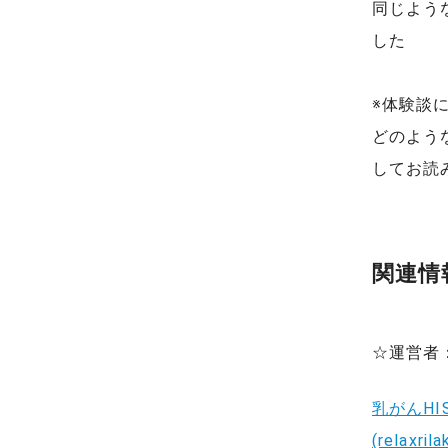
同じよう
した
※体験談
どのよう
してお読
関連情
☆運営者
乳がんHI
(relaxril