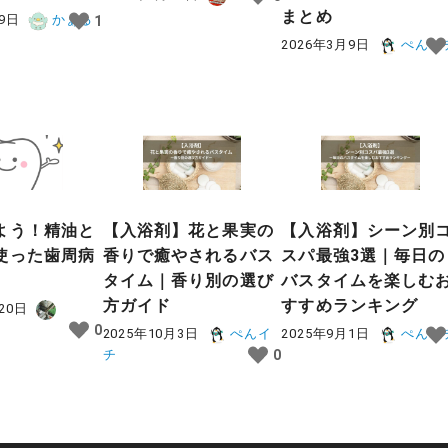
まとめ
月9日
かぁる
1
2026年3月9日
ぺんイ
よう！精油と
【入浴剤】花と果実の
【入浴剤】シーン別
使った歯周病
香りで癒やされるバス
スパ最強3選｜毎日の
タイム｜香り別の選び
バスタイムを楽しむ
方ガイド
すすめランキング
20日
0
2025年10月3日
ぺんイ
2025年9月1日
ぺんイ
チ
0