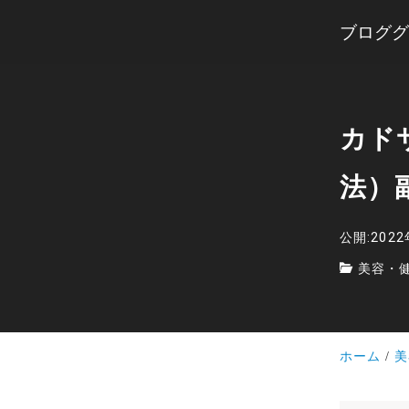
ブロググ
カド
法）
公開:202
美容・
ホーム
美