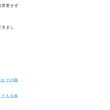
は変更せず
できまし
職までの職
人で入る保