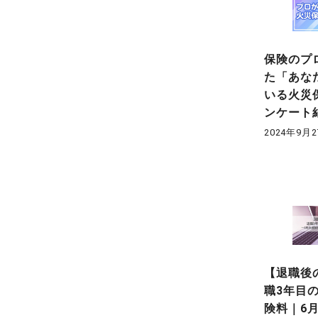
保険のプ
た「あな
いる火災
ンケート
2024年9月
【退職後
職3年目
険料｜6