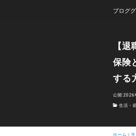
ブロググ
【退
保険
する
公開:202
生活・
ホーム
生