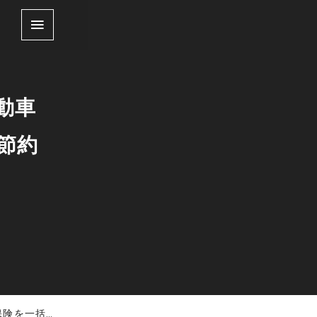
動車
節約
く節約する方法