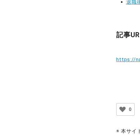
退職
記事UR
https://n
0
※ 本サ