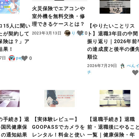
火災保険でエアコンや
室外機を無料交換・修
理できるケースとは？
ロ15人に聞い
【やりたいことリス
2023年3月13日
りっぱ
たが契約して
ト】退職3年目の中間
0
保険は？」ア
振り返り｜2026年前
結果！
の達成度と後半の優
順位
27日
peya
0
2026年7月29日
ぺん
チ
の手続き】退
【実体験レビュー】
【退職手続き】退職
の国民健康保
GOOPASSでカメラを
前・退職後にやるこ
月の通知結果
レンタル！料金と使い
一覧｜健康保険・年