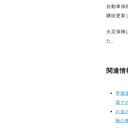
自動車保
継続更新
火災保険
た。
関連情
早期
場で
お金
険の