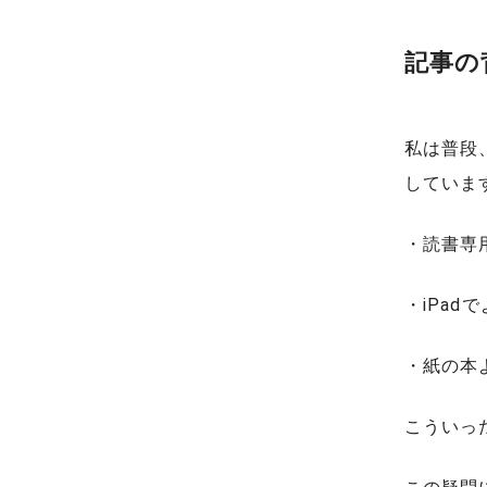
記事の
私は普段、
していま
・読書専
・iPad
・紙の本
こういっ