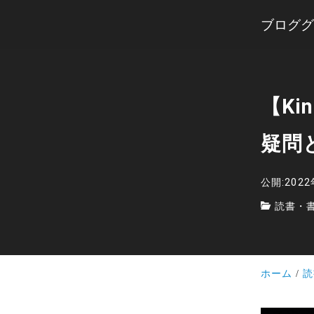
ブロググ
【K
疑問
公開:202
読書・
ホーム
読