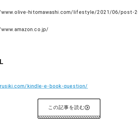
/www.olive-hitomawashi.com/lifestyle/2021/06/post-2
/www.amazon.co.jp/
L
irusiki.com/kindle-e-book-question/
この記事を読む