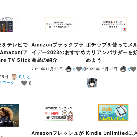
BEをテレビで
Amazonブラックフラ
ポチップを使ってメ
Amazon(ア
イデー2023のおすすめ
カリアンバサダーを
re TV Stick
商品の紹介
めよう
2023年11月23日
かずき
2023年12月13日
かず
0
29日
釣りと
フワーク
0
Amazonフレッシュが
Kindle Unlimitedに