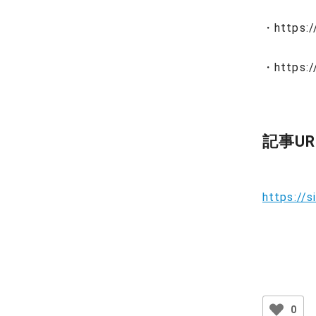
・https:/
・https:/
記事UR
https://s
0