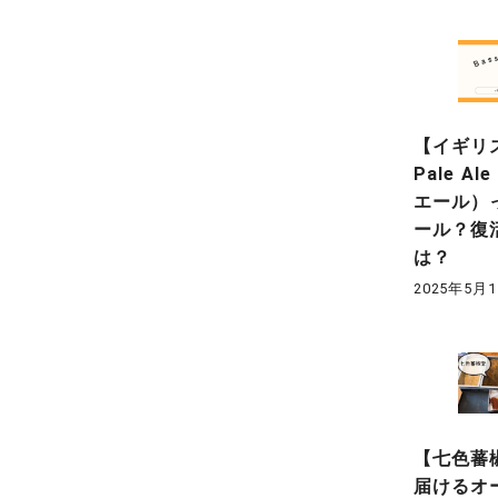
【イギリス
Pale A
エール）
ール？復
は？
2025年5月
【七色蕃
届けるオ