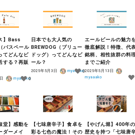
】Bass
日本でも大人気の
エールビールの魅力
le（バスペール
BREWDOG（ブリュー
徹底解説！特徴、代
ってどんなビ
ドッグ）ってどんなビ
銘柄、相性抜群の料
活する？再販
ール？
までご紹介
2025年5月3日
myaaako
2025年5月13日
0
myaaako
1日
myaaako
0
椒堂】感動を
【七味唐辛子】食卓を
【やげん堀】400年
ーダーメイ
彩る七色の魔法！その
歴史を持つ「七味唐