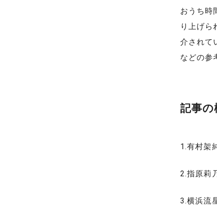
おうち時
り上げら
介されて
などの参
記事の
1.有村
2.指原
3.横浜