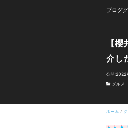
ブロググ
【櫻
介し
公開:202
グルメ
ホーム
グ