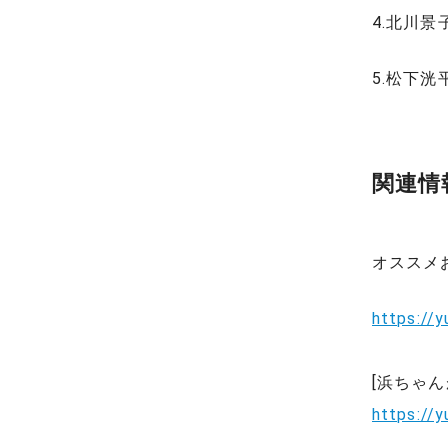
4.北川
5.松下
関連情
オススメ
https://
[浜ちゃ
https://