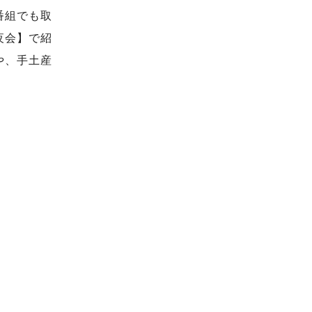
番組でも取
夜会】で紹
や、手土産