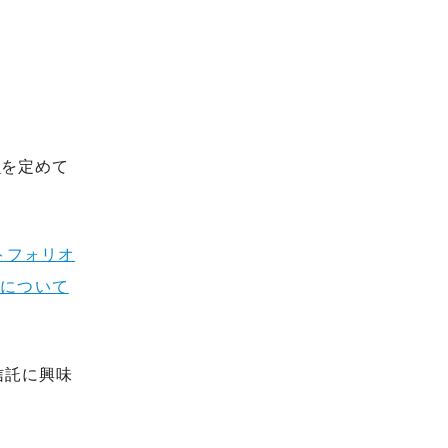
標
を定めて
トフォリオ
 について
信託に興味