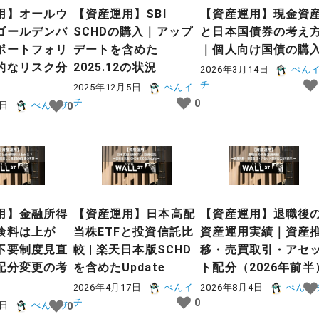
用】オールウ
【資産運用】SBI
【資産運用】現金資
ゴールデンバ
SCHDの購入｜アップ
と日本国債券の考え
ポートフォリ
デートを含めた
｜個人向け国債の購
的なリスク分
2025.12の状況
2026年3月14日
ぺん
チ
2025年12月5日
ぺんイ
チ
0
8日
ぺんイチ
0
用】金融所得
【資産運用】日本高配
【資産運用】退職後
険料は上が
当株ETFと投資信託比
資産運用実績｜資産
不要制度見直
較 | 楽天日本版SCHD
移・売買取引・アセ
配分変更の考
を含めたUpdate
ト配分（2026年前半
2026年4月17日
ぺんイ
2026年8月4日
ぺんイ
チ
0
6日
ぺんイチ
0