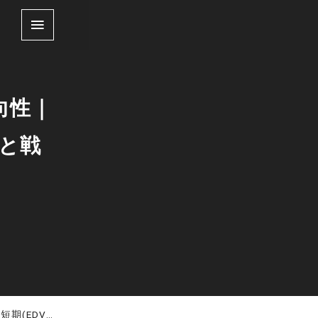
向性｜
性と戦
Fの将来性と戦略