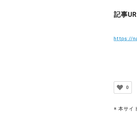
記事UR
https://
0
※ 本サ