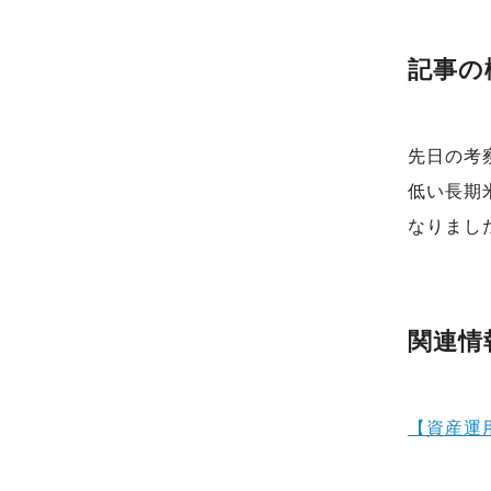
記事の
先日の考
低い長期
なりまし
関連情
【資産運