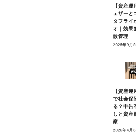
【資産運
ェザーと
タフライ
オ｜効果
散管理
2025年9月
【資産運
で社会保
る？申告
しと資産
察
2026年4月