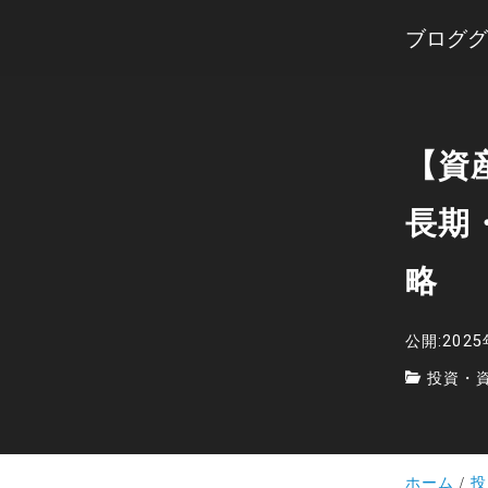
ブロググ
【資
長期・
略
公開:202
投資・
ホーム
投