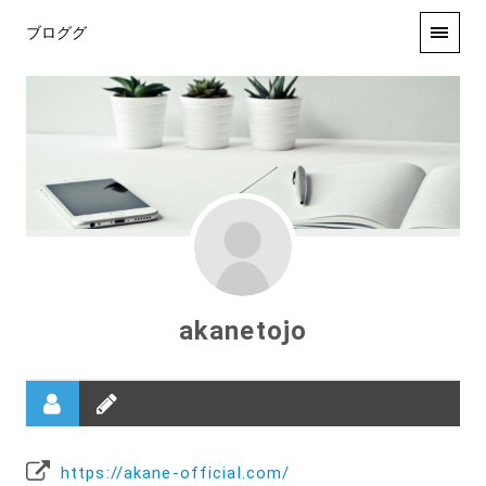
ブロググ
akanetojo
https://akane-official.com/