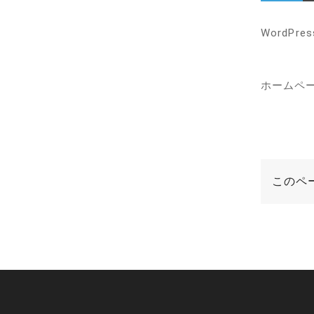
WordP
ホームペ
このペ