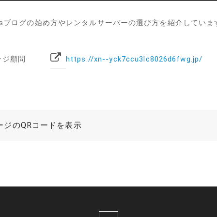
ressブログの始め方やレンタルサーバーの選び方を紹介していま
ージ顧問
https://xn--yck7ccu3lc8026d6fwg.jp/
ージのQRコードを表示