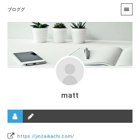
ブロググ
matt
https://jinzaikachi.com/