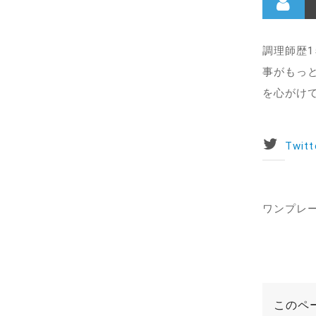
調理師歴
事がもっ
を心がけ
Twitt
ワンプレー
このペ