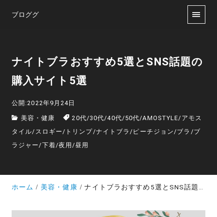
ブロググ
ナイトブラおすすめ5選とSNS話題の
購入サイト5選
公開:2022年9月24日
美容・健康
20代
/
30代
/
40代
/
50代
/
AMOSTYLE
/
アモス
タイル
/
スロギー
/
トリンプ
/
ナイトブラ
/
ピーチジョン
/
ブラ
/
ブ
ラジャー
/
下着
/
夜用
/
昼用
ホーム
美容・健康
ナイトブラおすすめ5選とSNS話題の購入サイト5選