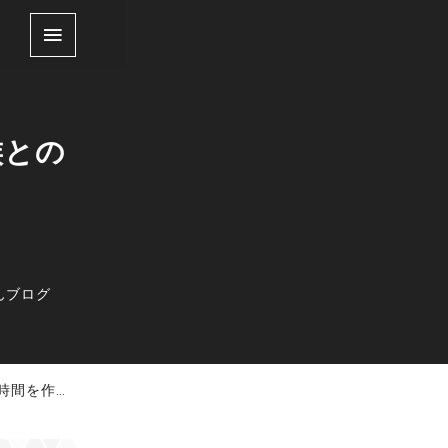
族との
んブログ
事を選ぼう！