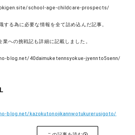
gokigen.site/school-age-childcare-prospects/
転職する為に必要な情報を全て詰め込んだ記事。
企業への挑戦記も詳細に記載しました。
eno-blog.net/40daimuketennsyokue-jyennto5senn/
L
eno-blog.net/kazokutonojikannwotukurerusigoto/
この記事を読む