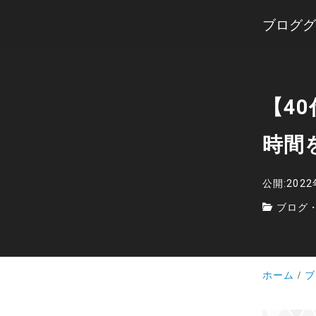
ブロググ
【4
時間
公開:202
ブログ
ホーム
ブ