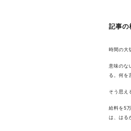
記事の
時間の大
意味のな
る。何を
そう思え
給料を5
は、はる