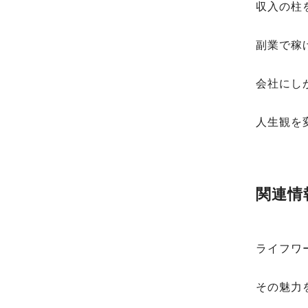
収入の柱
副業で稼
会社にし
人生観を
関連情
ライフワ
その魅力