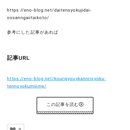
https://eno-blog.net/daitensyokujidai-
ossanngaiitaikoto/
参考にした記事があれば
記事URL
https://eno-blog.net/kourigyouykannrisyoku-
tennsyokumijime/
この記事を読む
0