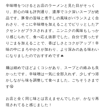
辛味噌をつけるとお店のラーメンと見た目がそっく
り。肝心の味も評判通り、濃厚でコク深いスープが絶
品です。豚骨の旨味と煮干しの風味がバランスよく合
わさり、そこに辛味噌を加えることでピリッとしたア
クセントがプラスされます。ニンニクの風味もしっか
り感じられて、食べ応え抜群でした。自分で買ったす
りごまを加えることで、香ばしさとコクがアップ！辛
味の中にまろやかさが加わり、より深みのある味わい
になりましたのでおすすめです🔥
麺は細めでほどよくコシがあり、スープとの絡みも良
かったです。辛味噌は一気に全部入れず、少しずつ溶
かしながら味を調整して食べました。ごちそうさまで
す🤤
お店と全く同じ味とは言えませんでしたが、かなり再
現されてると感じました！