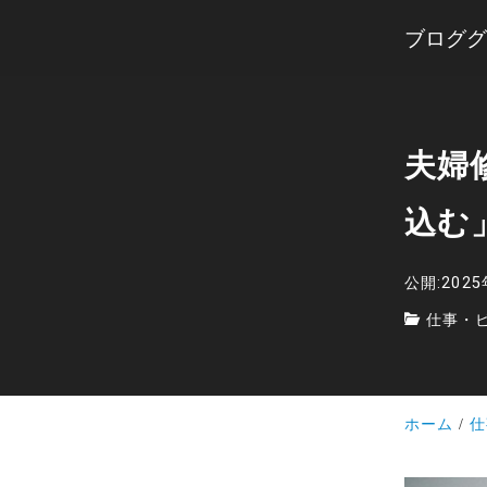
ブロググ
夫婦
込む
公開:202
仕事・
ホーム
仕