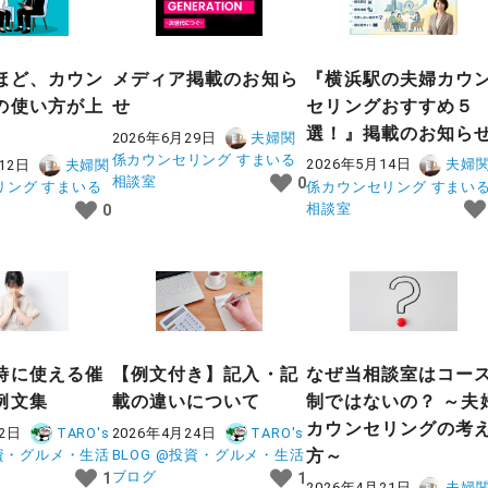
『横浜駅の夫婦カウ
ほど、カウン
メディア掲載のお知ら
セリングおすすめ５
の使い方が上
せ
選！』掲載のお知ら
2026年6月29日
夫婦関
係カウンセリング すまいる
2026年5月14日
夫婦
12日
夫婦関
相談室
0
係カウンセリング すまい
リング すまいる
相談室
0
時に使える催
【例文付き】記入・記
なぜ当相談室はコー
例文集
載の違いについて
制ではないの？ ～夫
カウンセリングの考
12日
TARO's
2026年4月24日
TARO's
方～
投資・グルメ・生活
BLOG @投資・グルメ・生活
ブログ
1
1
2026年4月21日
夫婦