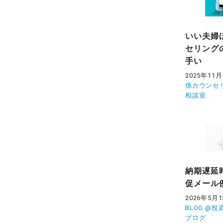
いい夫婦
セリング
手い
2025年11月
係カウンセ
相談室
納期遅延
促メール
2026年5月
BLOG @
ブログ