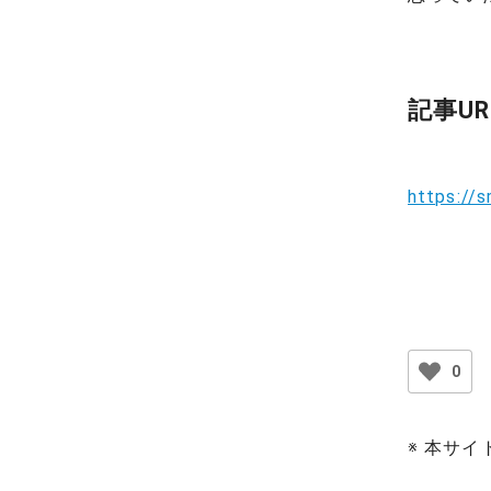
記事UR
https://s
0
※ 本サ