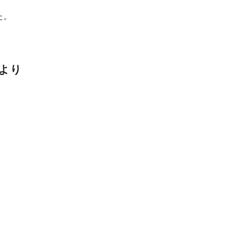
た。
より