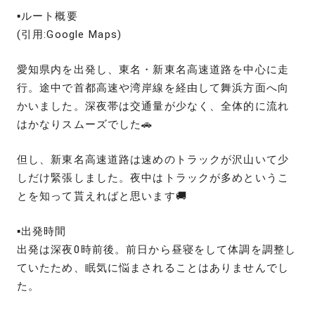
▪️ルート概要
(引用:Google Maps)
愛知県内を出発し、東名・新東名高速道路を中心に走
行。途中で首都高速や湾岸線を経由して舞浜方面へ向
かいました。深夜帯は交通量が少なく、全体的に流れ
はかなりスムーズでした🚗
但し、新東名高速道路は速めのトラックが沢山いて少
しだけ緊張しました。夜中はトラックが多めというこ
とを知って貰えればと思います🚚
▪️出発時間
出発は深夜0時前後。前日から昼寝をして体調を調整し
ていたため、眠気に悩まされることはありませんでし
た。