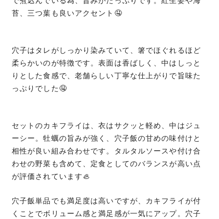
で煮込んでいる為、旨みがたっぷりです。紅生姜や海
苔、三つ葉も良いアクセント🤤
穴子はタレがしっかり染みていて、箸でほぐれるほど
柔らかいのが特徴です。表面は香ばしく、中はしっと
りとした食感で、老舗らしい丁寧な仕上がりで旨味た
っぷりでした🤤
セットのカキフライは、衣はサクッと軽め、中はジュ
ーシー。牡蠣の旨みが強く、穴子飯の甘めの味付けと
相性が良い組み合わせです。タルタルソースや付け合
わせの野菜も含めて、定食としてのバランスが高い点
が評価されています🦪
穴子飯単品でも満足度は高いですが、カキフライが付
くことでボリューム感と満足感が一気にアップ。穴子