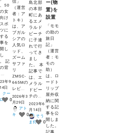
信」
ー(物
島北部
、50
（運営
の本部
置)を
の女
者：ア
町にあ
設置
向け
トキ）
るエメ
スポ
「モモ
は、ア
ラルド
ツに
の助の
ブガル
ビーチ
する
旅日
シアの
に子連
事を
記」
人気ロ
れで行
開し
（運営
ッド、
ってき
し
者：モ
ズーム
まし
。 記
モの
サファ
た。 本
の背
助）
リ
記事で
...
は、ロ
ZMSC-
は、エ
023年9
ードト
665Mの
メラル
14日
リップ
レビ...
ドビー
クー
屋外収
チの...
2026年3
ロー
0
納に関
月29日
2023年6
する記
アト
月14日
事を公
キ
0
そう
開しま
ま灯火
0
した。
記事...