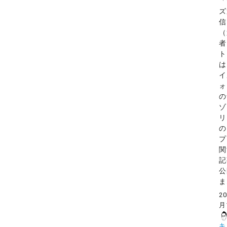
「
ズ
信
（
者
ト
は
イ
ォ
の
ゾ
リ
の
プ
関
記
公
ま.
2
月
キ