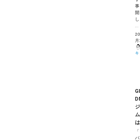
事
開
し
...
2
月
キ
G
D
は
「
パ