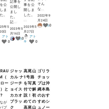
記事を
そん
を公
事を公
公開し
な...
しま
開しま
まし
た。
した。
2022年9
た。
...
月24日
記...
ハル
0
025年5
2025年5
2023年5
20日
月27日
月16日
アト
アト
なお
0
キ
0
0
IRAU
ジャッ
高尾山
ゴリラ
M（
カル ナ
1号路
チョッ
ジロー
ジーチ
を写真
プは沖
ム）と
ョイス
付で解
縄本島
?
カカオ
説！初
のおす
ブラッ
めての
すめシ
なが
ク
高尾山
ュノー
パブ