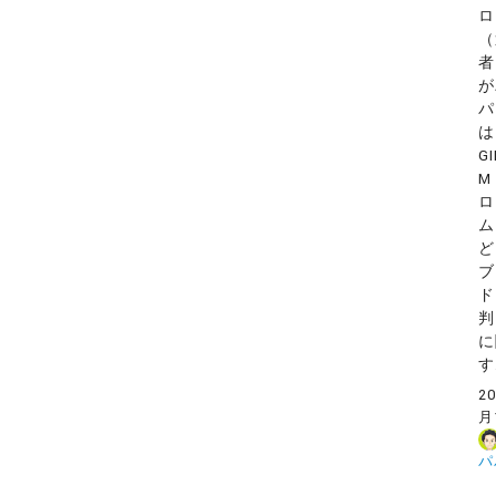
ロ
（
者
が
パ
は
G
M
ロ
ム
ど
ブ
ド
判
に
す.
2
月
パ