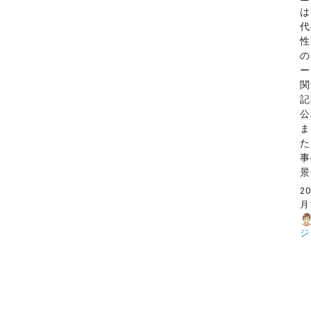
は
代
性
の
ー
関
記
公
ま
た
事
景 
2
月
ジ