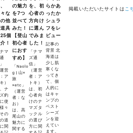
や、
の魅力
を、初
らかあ
掲載いただいたサイトは
こ
様々な
を7つ
心者の
ったか
その他
並べて
方向け
シュラ
の道具
みた！
に選ん
フをレ
25個
【登山
でみま
ビュー
紹介！
初心者
した！
記事の
におす
背景 北
ナマ
「ナマ
海道は
すめ】
通
ズ通
少し肌
」
信」
「Naolo
寒くな
運営
（運営
g | 山×
ってき
：ア
者：ア
旅
て、個
キ）
トキ）
×etc」
人的に
、ナ
は、初
（運営
はキャ
ズ釣
心者向
者：な
ンプの
に使
けのナ
お）
ベスト
様々
マズタ
は、高
シーズ
その
ックル
尾山の
ンを迎
の道
の選び
魅力に
えてい
に関
方に関
関する
ます。
る記
する記