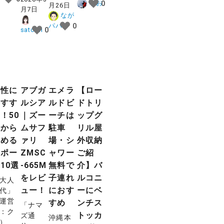
なお
0
月26日
月7日
なが
パパ
0
satomi
0
女性に
アブガ
エメラ
【ロー
おすす
ルシア
ルドビ
ドトリ
！50
｜ズー
ーチは
ップグ
代から
ムサフ
駐車
リル屋
始める
ァリ
場・シ
外収納
スポー
ZMSC
ャワー
ご紹
10選
-665M
無料で
介】バ
をレビ
子連れ
ルコニ
大人
ュー！
におす
ーにベ
代」
運営
すめ
ンチス
「ナマ
：ク
トッカ
ズ通
沖縄本
）