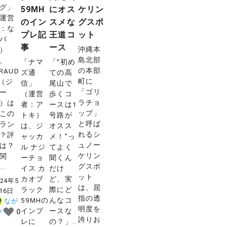
グ」
59MH
にオス
ケリン
運営
のイン
スメな
グスポ
：な
プレ記
王道コ
ット
パ
事
ース
沖縄本
）
島北部
、
「ナマ
「“初め
の本部
IRAUD
ズ通
ての高
町に
（ジ
信」
尾山で
「ゴリ
ー
（運営
歩くコ
ラチョ
）は
者：ア
ースは1
ップ」
この
トキ）
号路が
と呼ば
ラン
は、ジ
オスス
れるシ
？評
ャッカ
メ！”っ
ュノー
は？
ル ナジ
てよく
ケリン
関
ーチョ
聞くん
グスポ
..
イス カ
だけ
ット
カオブ
ど、実
024年5
は、屈
ラック
際にど
16日
指の透
59MHの
んなコ
なが
明度を
インプ
ースな
パ
0
誇りお
レに
の？」..