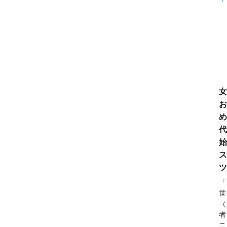
め
ツ
「
世
（
者
ニ