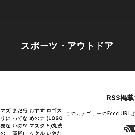
スポーツ・アウトドア
RSS掲
ナマズ
まだ行
おすす
ロゴス
このカテゴリーのFeed U
釣りに
ってな
めのナ
(LOGO
必要な
いの!?
マズタ
S)丸洗
もの
高尾山
ックル
いやわ