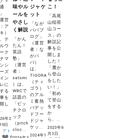
ナマ
味やル
ジャケ
こ！
通
」
ールを
ット
「高尾
運営
やさし
山稲荷
「なが
：ア
山コー
く解説
パパブ
キ）
ス」の
ログ」
「かん
、テ
解説記
（運営
たん！
ルウ
事を公
者：な
英語
ーク
開しま
がパ
塾」
ナマ
した！
パ）
（運営
ンシ
「麓か
は、
者：
ーズ
ら登山
TIGORA
satomi
イン
をした
（ティ
）は、
レに
い！」
ゴラ）
WBCで
する
「初め
のアル
話題の
事を
て登山
ミ蓄熱
「ピッ
開し
をする
パデッ
チクロ
..
か
ドフー
ック
026年2
ら、...
ドジャ
（pitch
19日
ケッ...
2023年6
cloc...
アト
月3日
2024年1
0
2026年3