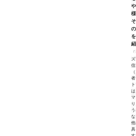
を
「
ズ
信
（
者
ト
は
マ
り
う
な
他
具
す