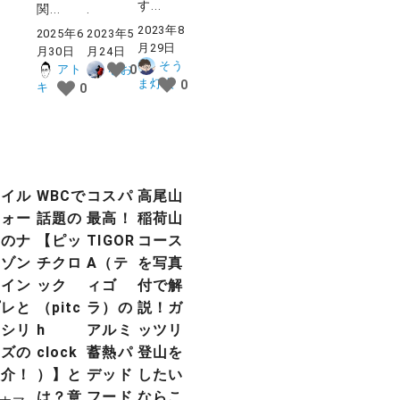
す...
関...
.
2023年8
2025年6
2023年5
月29日
月30日
月24日
そう
アト
なお
0
ま灯火
0
キ
0
テイル
WBCで
コスパ
高尾山
ウォー
話題の
最高！
稲荷山
クのナ
【ピッ
TIGOR
コース
マゾン
チクロ
A（テ
を写真
のイン
ック
ィゴ
付で解
プレと
（pitc
ラ）の
説！ガ
同シリ
h
アルミ
ッツリ
ーズの
clock
蓄熱パ
登山を
紹介！
）】と
デッド
したい
は？意
フード
ならこ