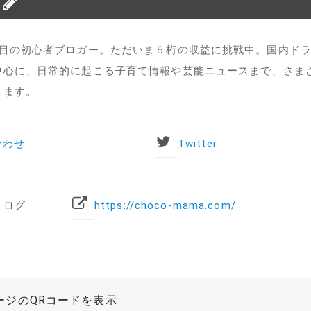
年目の初心者ブロガー。ただいま５桁の収益に挑戦中。国内ド
中心に、日常的に起こる子育て情報や芸能ニュースまで、さま
します。
合わせ
Twitter
とログ
https://choco-mama.com/
ージのQRコードを表示