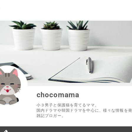
chocomama
小３男子と保護猫を育てるママ。
国内ドラマや韓国ドラマを中心に、様々な情報を
雑記ブロガー。