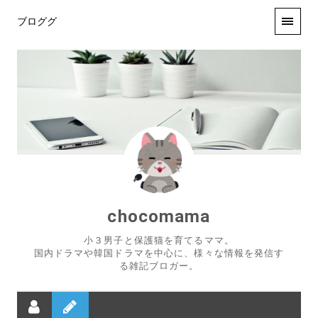
ブロググ
chocomama
小３男子と保護猫を育てるママ。
国内ドラマや韓国ドラマを中心に、様々な情報を発信す
る雑記ブロガー。