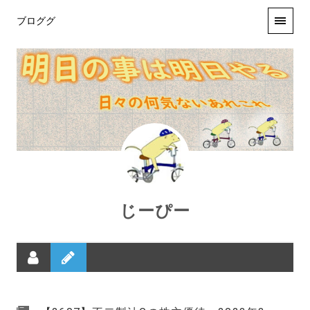
ブロググ
じーぴー