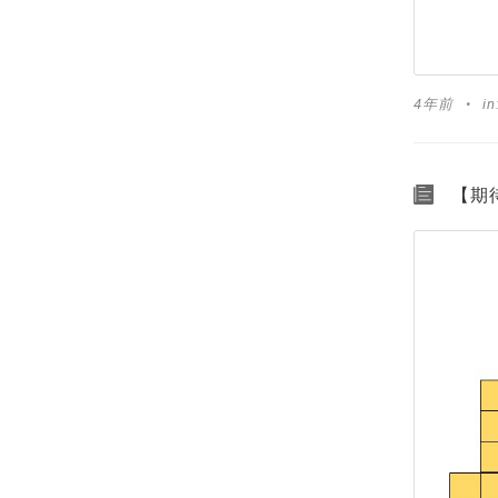
4年前
in
【期