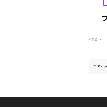
4年前
in
このペ