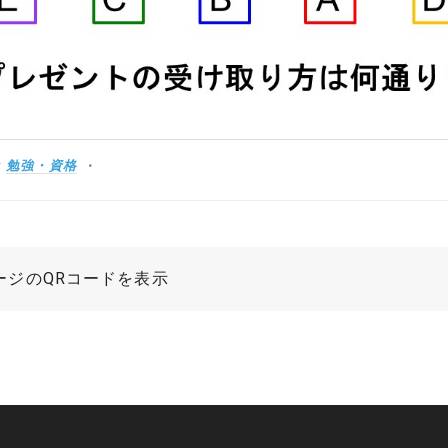
:
勉強・資格
ージのQRコードを表示