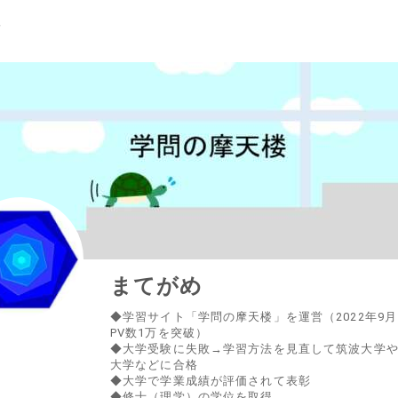
まてがめ
◆学習サイト「学問の摩天楼」を運営（2022年9
PV数1万を突破）
◆大学受験に失敗→学習方法を見直して筑波大学
大学などに合格
◆大学で学業成績が評価されて表彰
◆修士（理学）の学位を取得