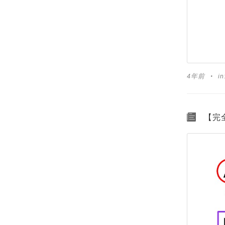
4年前
in
【完