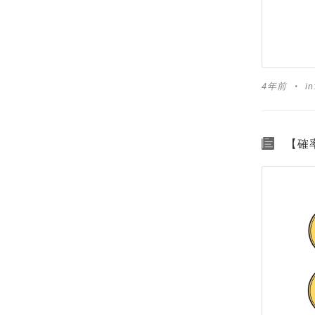
4年前
in
【確