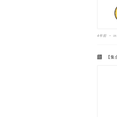
4年前
in
【集