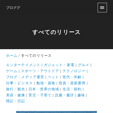
ブロググ
すべてのリリース
ホーム
すべてのリリース
エンターテイメント
ガジェット・家電
グルメ
ゲーム
スポーツ・アウトドア
テクノロジー
ブログ・メディア運営
ペット
世代・年齢
仕事・ビジネス
勉強・資格
投資・資産運用
旅行・観光
日本・世界の地域
生活・節約
美容・健康
育児・子育て
読書・書評
趣味
雑記・日記