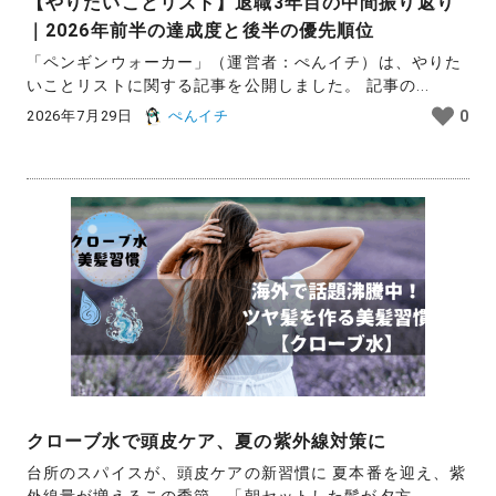
【やりたいことリスト】退職3年目の中間振り返り
｜2026年前半の達成度と後半の優先順位
「ペンギンウォーカー」（運営者：ぺんイチ）は、やりた
いことリストに関する記事を公開しました。 記事の...
2026年7月29日
ぺんイチ
0
クローブ水で頭皮ケア、夏の紫外線対策に
台所のスパイスが、頭皮ケアの新習慣に 夏本番を迎え、紫
外線量が増えるこの季節。「朝セットした髪が夕方...