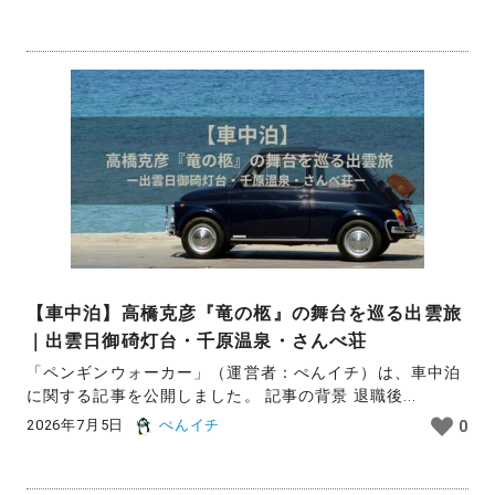
【車中泊】高橋克彦『竜の柩』の舞台を巡る出雲旅
｜出雲日御碕灯台・千原温泉・さんべ荘
「ペンギンウォーカー」（運営者：ぺんイチ）は、車中泊
に関する記事を公開しました。 記事の背景 退職後...
2026年7月5日
ぺんイチ
0