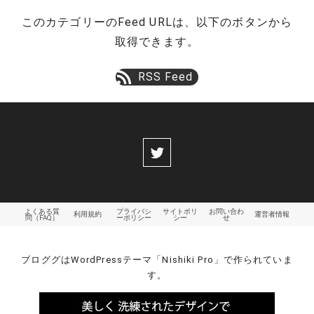
ペ
ー
このカテゴリーのFeed URLは、以下のボタンから
ー
ジ
取得できます。
ジ
RSS Feed
送
り
よくある質
プライバシ
サイトポリ
お問い合わ
利用規約
運営者情報
問（FAQ）
ーポリシー
シー
せ
ブロググはWordPressテーマ「Nishiki Pro」で作られていま
す。